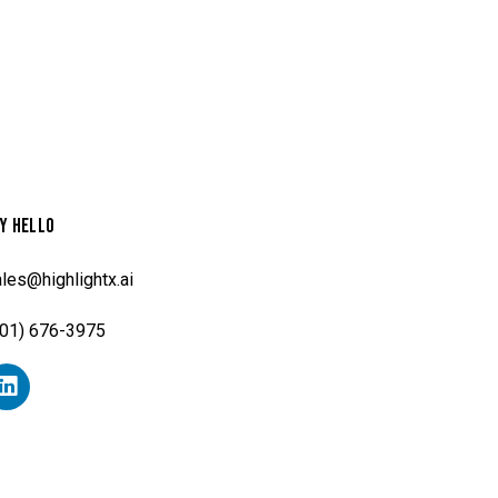
Y HELLO
les@highlightx.ai
201) 676-3975