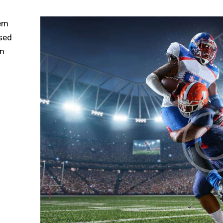
tem
 sed
am